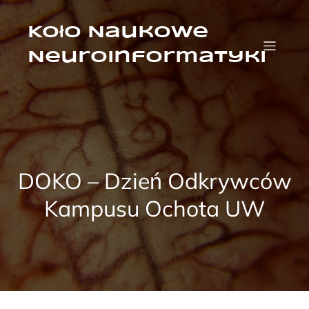
Przejdź
do
treści
Koło Naukowe
Neuroinformatyki
DOKO – Dzień Odkrywców
Kampusu Ochota UW